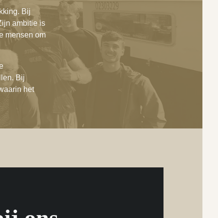
kking. Bij
ijn ambitie is
 de mensen om
de
len. Bij
 waarin het
ij ons.