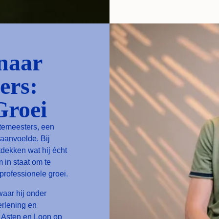
naar
ers:
Groei
temeesters, een
 aanvoelde. Bij
tdekken wat hij écht
 in staat om te
professionele groei.
waar hij onder
erlening en
s Asten en Loon op