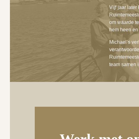
Vijf jaar late
Ruimtemeesters
om waarde te 
hem heen en 
Michael’s ver
verantwoordel
Ruimtemeester
team samen i
Werk met on