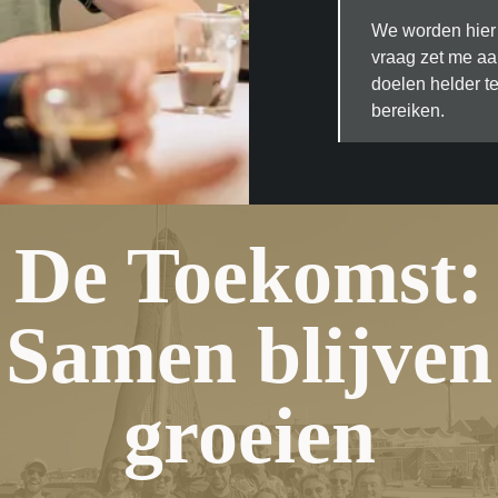
We worden hier 
vraag zet me aa
doelen helder t
bereiken.
De Toekomst:
Samen blijven
groeien