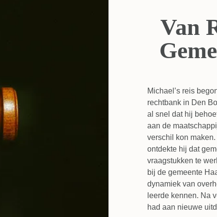
Van 
Gemee
Michael’s reis begon
rechtbank in Den Bo
al snel dat hij beho
aan de maatschappij
verschil kon maken. 
ontdekte hij dat ge
vraagstukken te wer
bij de gemeente Haa
dynamiek van overhe
leerde kennen. Na ve
had aan nieuwe uitda