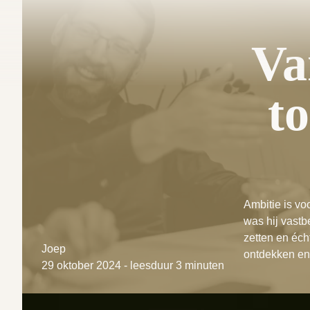
Van Rechtenstudent tot Ruimtemeester | Ruimtemeesters
Va
t
Ambitie is vo
was hij vastb
zetten en éch
Joep
ontdekken en 
29 oktober 2024
-
leesduur 3 minuten