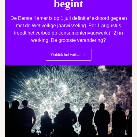
begint
De Eerste Kamer is op 1 juli definitief akkoord gegaan
met de Wet veilige jaarwisseling. Per 1 augustus
treedt het verbod op consumentenvuurwerk (F2) in
werking. De grootste verandering?
Ontdek het verhaal