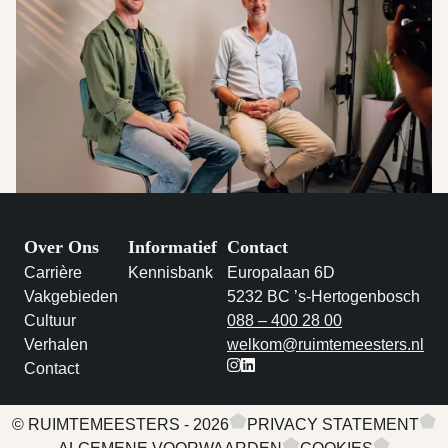
Over Ons
Informatief
Contact
Carrière
Kennisbank
Europalaan 6D
Vakgebieden
5232 BC ’s-Hertogenbosch
Cultuur
088 – 400 28 00
Verhalen
welkom@ruimtemeesters.nl
Contact
instagram
linkedin
© RUIMTEMEESTERS - 2026
PRIVACY STATEMENT