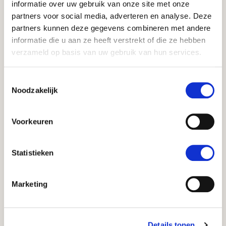
informatie over uw gebruik van onze site met onze
partners voor social media, adverteren en analyse. Deze
partners kunnen deze gegevens combineren met andere
informatie die u aan ze heeft verstrekt of die ze hebben
verzameld op basis van uw gebruik van hun services.
Toestemmingsselectie
Noodzakelijk
DE EXPERTISELIJNEN VAN DAPHNE EN
TOBIAS
Voorkeuren
Groei, ambitie en ruimte
om te ondernemen
Statistieken
Bij Ruimtemeesters gaat het om doen. Om bouwen.
Marketing
En om zichtbaar verschil maken in de leefomgeving.
Daphne en Tobias laten dat elke dag zien
Details tonen
Ontdek het verhaal