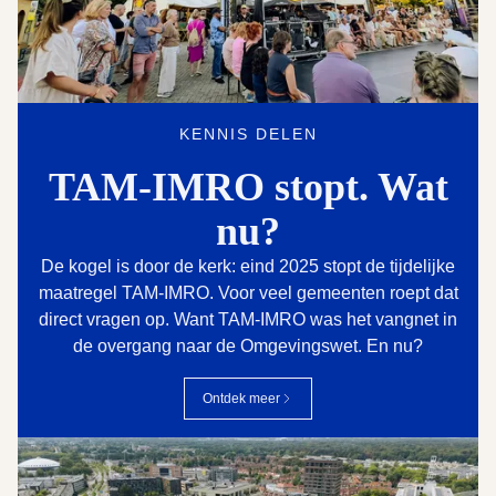
KENNIS DELEN
TAM-IMRO stopt. Wat
nu?
De kogel is door de kerk: eind 2025 stopt de tijdelijke
maatregel TAM-IMRO. Voor veel gemeenten roept dat
direct vragen op. Want TAM-IMRO was het vangnet in
de overgang naar de Omgevingswet. En nu?
Ontdek meer