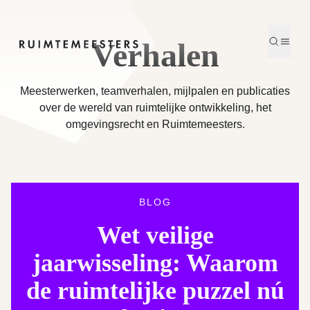
Onze verhalen - Meesterwerken | Ruimtemeesters
Verhalen
Zoeken
Menu
Homepage
Meesterwerken, teamverhalen, mijlpalen en publicaties
over de wereld van ruimtelijke ontwikkeling, het
omgevingsrecht en Ruimtemeesters.
BLOG
Wet veilige
jaarwisseling: Waarom
de ruimtelijke puzzel nú