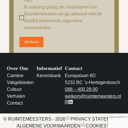
heb.
*
Ik ontvang graag de nieuwsbrief van
Ruimtemeesters en ga akkoord met de
daarbij behorende algemene
voorwaarden.
Versturen
Over Ons
Informatief
Contact
Carrière
Kennisbank
Europalaan 6D
Vakgebieden
5232 BC ’s-Hertogenbosch
Cultuur
088 – 400 28 00
Verhalen
welkom@ruimtemeesters.nl
Contact
instagram
linkedin
© RUIMTEMEESTERS - 2026
PRIVACY STATEMENT
ALGEMENE VOORWAARDEN
COOKIES