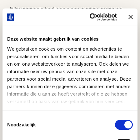
Elke gemeente heeft een eigen manier van werken.
Daarom stemmen we onze aanpak altijd af op
lokale processen, bestuurlijke dynamiek en
bestaande systemen.
Deze website maakt gebruik van cookies
Door onze ervaring bij verschillende gemeenten
We gebruiken cookies om content en advertenties te
kunnen we snel schakelen en weten we hoe we
personaliseren, om functies voor social media te bieden
effectief aansluiten op bestaande organisaties.
en om ons websiteverkeer te analyseren. Ook delen we
informatie over uw gebruik van onze site met onze
NIET ALLEEN UITVOEREN, MAAR OOK
partners voor social media, adverteren en analyse. Deze
VERBETEREN
partners kunnen deze gegevens combineren met andere
Naast het uitvoeren van werkzaamheden kijken we
informatie die u aan ze heeft verstrekt of die ze hebben
ook naar het geheel. SDL signaleert knelpunten in
verzameld op basis van uw gebruik van hun services.
planning, processen en dossiervorming en helpt
beleid en uitvoering beter op elkaar aan te laten
Toestemmingsselectie
sluiten.
Noodzakelijk
Waar nodig adviseren we over procesverbeteringen.