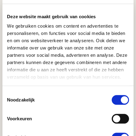
VAN SIGNALEN NAAR BELEID
Deze website maakt gebruik van cookies
Begin 2024 groeide de behoefte om te herzien en de
bestaande regelgeving en beleidskaders aan te scherpen.
We gebruiken cookies om content en advertenties te
personaliseren, om functies voor social media te bieden
Nieuwe woonvormen zijn ontwikkeld, signalen uit buurten
en om ons websiteverkeer te analyseren. Ook delen we
namen toe en de behoefte aan duidelijke kaders werd
informatie over uw gebruik van onze site met onze
steeds groter.
partners voor social media, adverteren en analyse. Deze
partners kunnen deze gegevens combineren met andere
Samen met gemeente Terneuzen werkten wij aan een
informatie die u aan ze heeft verstrekt of die ze hebben
pakket van juridisch houdbare én praktisch uitvoerbare
verzameld op basis van uw gebruik van hun services.
instrumenten. Daarbij vormden de Wet goed
verhuurderschap, de Huisvestingswet 2014, beleidsregels,
vergunningverlening en de woonvisie belangrijke
Toestemmingsselectie
Noodzakelijk
bouwstenen.
Geen standaardoplossingen, maar maatwerk dat aansluit
Voorkeuren
bij de specifieke situatie van Zeeuws-Vlaanderen.
BALANS VRAAGT OM KEUZES