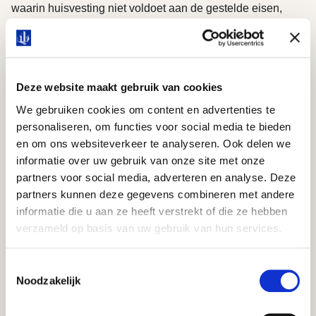
waarin huisvesting niet voldoet aan de gestelde eisen,
terwijl ook zichtbaar wordt dat verhuurders verbeteringen
doorvoeren en investeren in betere woonomstandigheden.
Voor Terneuzen onderstreept dit het belang van duidelijke
kaders, goed verhuurderschap en een gezamenlijke
Deze website maakt gebruik van cookies
verantwoordelijkheid voor leefbare woonomgevingen.
We gebruiken cookies om content en advertenties te
ANDERS KIJKEN NAAR WONEN
personaliseren, om functies voor social media te bieden
en om ons websiteverkeer te analyseren. Ook delen we
Volgens Rolfo de Ruijter ligt de grootste uitdaging
informatie over uw gebruik van onze site met onze
misschien wel verder vooruit. De traditionele grenzen
partners voor social media, adverteren en analyse. Deze
tussen wonen, logeren, tijdelijk verblijf en flexwonen
partners kunnen deze gegevens combineren met andere
vervagen steeds meer. Toch zijn veel regels nog
informatie die u aan ze heeft verstrekt of die ze hebben
gebaseerd op duidelijke scheidslijnen tussen deze
verzameld op basis van uw gebruik van hun services.
vormen. Dat wringt steeds vaker met de praktijk.
"We maken nog vaak rigide onderscheid tussen
Toestemmingsselectie
woonvormen, terwijl de werkelijkheid veel dynamischer is
Noodzakelijk
geworden. De vraag is of je iedere ontwikkeling wilt
reguleren of dat je vooraf ruimte creëert voor verschillende