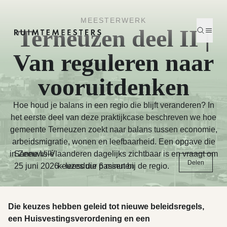
Terneuzen II | Van reguleren naar vooruitdenken | Ruimtemeest
MEESTERWERK
Terneuzen deel II |
Zoeken
Menu
Homepage
Van reguleren naar
vooruitdenken
Hoe houd je balans in een regio die blijft veranderen? In
het eerste deel van deze praktijkcase beschreven we hoe
gemeente Terneuzen zoekt naar balans tussen economie,
arbeidsmigratie, wonen en leefbaarheid. Een opgave die
in Zeeuws-Vlaanderen dagelijks zichtbaar is en vraagt om
Sanne Vilé
Delen
25 juni 2026
keuzes die passen bij de regio.
-
leesduur 6 minuten
Die keuzes hebben geleid tot nieuwe beleidsregels,
een Huisvestingsverordening en een